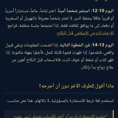
اليوم 10-12: استشر شخصاً أميناً.
اختر إماماً، عالماً، مستشاراً أسرياً،
أو قريباً عاقلاً يحفظ السر. لا تختر شخصاً معروفاً بالتهويل أو السخرية
أو دفعك إلى ما يوافق ثقافته فقط. إذا احتجتما جلسة منظمة، فراجع
الإرشاد الزوجي الإسلامي قبل النكاح
.
اليوم 13-14: قرر الخطوة التالية.
إذا اتضحت المعلومات وبقي قبول
واقعي، فتقدموا. إذا ظهرت فجوة قابلة للحل، فأجّلوا بمهلة مكتوبة. إذا
ظهر كذب أو ضغط أو خوف ثابت، فالانسحاب قبل النكاح أهون من
علاج زواج بدأ بإنكار.
ماذا أقول للطرف الآخر دون أن أجرحه؟
استخدم لغة تربط الاستخارة بالمسؤولية، لا بالاتهام. هذا نص مناسب:
“صليت الاستخارة وأريد أن آخذ بالأسباب بصدق. ليس عندي