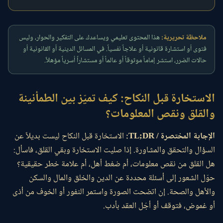
ملاحظة تحريرية:
هذا المحتوى تعليمي ويساعدك على التفكير والحوار، وليس
فتوى أو استشارة قانونية أو علاجاً نفسياً. في المسائل الدينية أو القانونية أو
حالات الضرر، استشر إماماً موثوقاً أو عالماً أو مستشاراً أسرياً مؤهلاً.
الاستخارة قبل النكاح: كيف تميّز بين الطمأنينة
والقلق ونقص المعلومات؟
الإجابة المختصرة / TL;DR:
الاستخارة قبل النكاح ليست بديلاً عن
السؤال والتحقق والمشاورة. إذا صليت الاستخارة وبقي القلق، فاسأل:
هل القلق من نقص معلومات، أم ضغط أهل، أم علامة خطر حقيقية؟
حوّل الشعور إلى أسئلة محددة عن الدين والخلق والمال والسكن
والأهل والصحة. إن اتضحت الصورة واستمر النفور أو الخوف من أذى
أو غموض، فتوقف أو أجّل العقد بأدب.