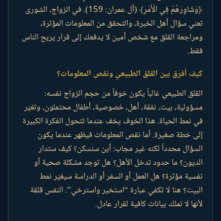
﴿وَشَاوِرْهُمْ فِي الْأَمْرِ﴾ (آل عمران: 159). في الزواج، الشورى
تعني سؤال أهل الخبرة، والتحقق من المعلومات المؤثرة،
ومراجعة القلق مع شخص أمين لا يدفعك إلى قرار يريح الناس
فقط.
كيف أفرّق بين القلق الطبيعي ونقص المعلومات؟
القلق الطبيعي غالباً يكون خوفاً من حجم الزواج نفسه:
مسؤولية، بيت، نفقة، أهل، خصوصية، أطفال محتملون، وتغيّر
في نمط الحياة. هذا الخوف يخف عندما تتحول الفكرة الكبيرة
إلى خطة صغيرة. أما نقص المعلومات فيظهر عندما يكون
السؤال محدداً لكنه غير مجاب: أين سنسكن؟ كيف ستدار
الديون؟ ما حدود تدخل الأهل؟ هل توجد مشكلة صحية أو
نفسية مؤثرة؟ هل العمل أو السفر أو الدراسة سيغيّر نمط
البيت؟ هنا لا تكفي عبارة “استخير واسترخي”. النفس قلقة
لأنها لا تملك بيانات كافية لقرار عادل.