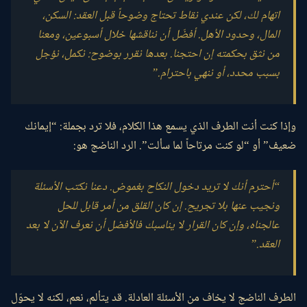
اتهام لك، لكن عندي نقاط تحتاج وضوحاً قبل العقد: السكن،
المال، وحدود الأهل. أفضّل أن نناقشها خلال أسبوعين، ومعنا
من نثق بحكمته إن احتجنا. بعدها نقرر بوضوح: نكمل، نؤجل
بسبب محدد، أو ننهي باحترام.”
وإذا كنت أنت الطرف الذي يسمع هذا الكلام، فلا ترد بجملة: “إيمانك
ضعيف” أو “لو كنت مرتاحاً لما سألت”. الرد الناضج هو:
“أحترم أنك لا تريد دخول النكاح بغموض. دعنا نكتب الأسئلة
ونجيب عنها بلا تجريح. إن كان القلق من أمر قابل للحل
عالجناه، وإن كان القرار لا يناسبك فالأفضل أن نعرف الآن لا بعد
العقد.”
الطرف الناضج لا يخاف من الأسئلة العادلة. قد يتألم، نعم، لكنه لا يحوّل