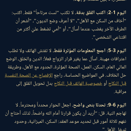
اليوم 1-2: اكتب القلق بدقة.
لا تكتب “لست مرتاحاً” فقط. اكتب:
“أخاف من السكن مع الأهل”، “لا أعرف وضع الديون”، “أشعر أن
الطرف الآخر يغضب عندما أسأل”، أو “أمي تضغط عليّ أكثر من
اقتناعي الشخصي”.
اليوم 3-5: اجمع المعلومات المؤثرة فقط.
لا تفتش الهاتف ولا تطلب
اعترافات مهينة. اسأل عما يغيّر قرار الزواج فعلاً: الدين والخلق، الوضع
المالي العام، السكن، العمل، الصحة المؤثرة، الحدود مع الأهل، وطريقة
حل الخلاف. في المواضيع الحساسة، راجع
الإفصاح عن الصحة النفسية
قبل النكاح
أو
خصوصية الهاتف قبل النكاح
بدل تحويل القلق إلى
مراقبة.
اليوم 6-9: تحدثا بنص واضح.
اجعل الحوار محدداً ومحترماً. لا
تهاجم النية. قل: “أريد أن يكون قرارنا أمام الله واضحاً، لذلك أحتاج أن
نفهم ثلاثة أمور قبل تحديد موعد العقد: السكن، الميزانية، وحدود
تدخل الأهل.”