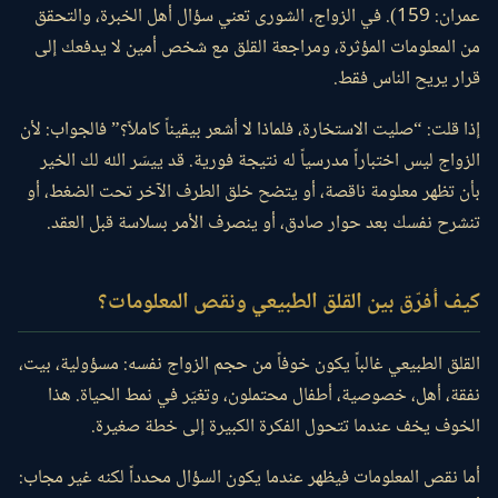
عمران: 159). في الزواج، الشورى تعني سؤال أهل الخبرة، والتحقق
من المعلومات المؤثرة، ومراجعة القلق مع شخص أمين لا يدفعك إلى
قرار يريح الناس فقط.
إذا قلت: “صليت الاستخارة، فلماذا لا أشعر بيقيناً كاملاً؟” فالجواب: لأن
الزواج ليس اختباراً مدرسياً له نتيجة فورية. قد ييسّر الله لك الخير
بأن تظهر معلومة ناقصة، أو يتضح خلق الطرف الآخر تحت الضغط، أو
تنشرح نفسك بعد حوار صادق، أو ينصرف الأمر بسلاسة قبل العقد.
كيف أفرّق بين القلق الطبيعي ونقص المعلومات؟
القلق الطبيعي غالباً يكون خوفاً من حجم الزواج نفسه: مسؤولية، بيت،
نفقة، أهل، خصوصية، أطفال محتملون، وتغيّر في نمط الحياة. هذا
الخوف يخف عندما تتحول الفكرة الكبيرة إلى خطة صغيرة.
أما نقص المعلومات فيظهر عندما يكون السؤال محدداً لكنه غير مجاب: