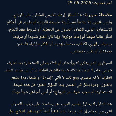
آخر تحديث:
2026-06-25
ملاحظة تحريرية:
هذا المقال إرشاد تعليمي للمقبلين على الزواج،
وليس فتوى، ولا علاجاً نفسياً، ولا نصيحة قانونية أو طبية. في أحكام
الاستخارة، الولي، الكفاءة، العدول عن الخطبة، أو شروط عقد النكاح،
اسأل عالماً مؤهلاً أو إماماً موثوقاً. وإذا كان القلق شديداً أو مرتبطاً
بوسواس قهري، اكتئاب، صدمة، تهديد، أو أفكار مؤذية، فاستعن
بمستشار أو طبيب مختص.
السيناريو الذي يتكرر كثيراً: شاب أو فتاة يصلي الاستخارة بعد تعارف
شرعي جاد. لا توجد مشكلة كبيرة ظاهرة. العائلة تسأل عن موعد العقد.
الطرف الآخر محترم. ومع ذلك لا تأتي “إشارة” واضحة. مرة يشعر
بالقبول، ومرة بثقل في الصدر. يبدأ السؤال القلق: هل هذه نتيجة
الاستخارة؟ أم مجرد خوف من الزواج؟ أم أنني أتجاهل شيئاً مهماً؟
هذا الدليل لا يحاول تفسير الغيب. هو يساعدك على ترتيب الأسباب
التي بين يديك. إن كان ترددك عاماً فاقرأ أيضاً
التردد قبل النكاح: هل