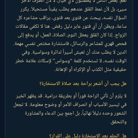
نعم. بعض الناس لا يطمئنون لأي خيار، لا لأن الطرف الآخر
سيئ، بل لأن نمط القلق عندهم يطلب يقيناً مستحيلاً. يكرر
السؤال نفسه، يبحث عن فتوى بعد فتوى، يراقب مشاعره كل
ساعة، ويظن أن أي فتور عابر دليل رفض. هنا لا تكفي مقالات
الزواج. إذا كان القلق يعطل النوم، الصلاة، العمل، أو يدفع إلى
فحص قهري للمشاعر والرسائل، فاستشارة مختص نفسي مهمة.
الدين لا يطلب منك أن تعيش أسيراً لدائرة وسواسية. وفي
الوقت نفسه، لا تستخدم كلمة “وسواس” لإسكات علامة خطر
حقيقية مثل الكذب أو الإكراه أو الإهانة.
هل يجب أن أشعر براحة بعد صلاة الاستخارة؟
لا يلزم أن تأتي الراحة فوراً أو بطريقة درامية. قد يظهر الخير
في تيسير الأسباب أو انصراف الأمر أو وضوح معلومة. لا تجعل
الشعور وحده دليلاً نهائياً، بل اجمع بين الدعاء والمشاورة
والتحقق.
هل الحلم بعد الاستخارة دليل على القرار؟