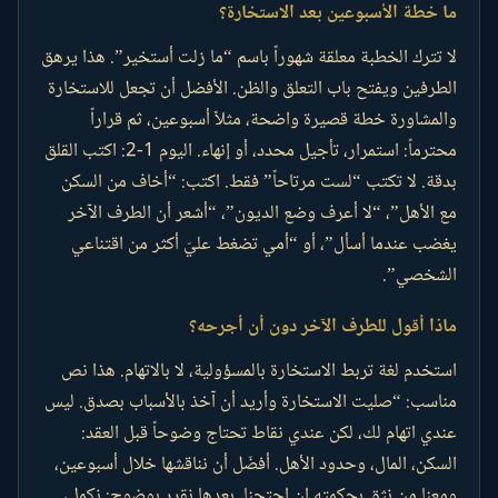
ما خطة الأسبوعين بعد الاستخارة؟
لا تترك الخطبة معلقة شهوراً باسم “ما زلت أستخير”. هذا يرهق
الطرفين ويفتح باب التعلق والظن. الأفضل أن تجعل للاستخارة
والمشاورة خطة قصيرة واضحة، مثلاً أسبوعين، ثم قراراً
محترماً: استمرار، تأجيل محدد، أو إنهاء. اليوم 1-2: اكتب القلق
بدقة. لا تكتب “لست مرتاحاً” فقط. اكتب: “أخاف من السكن
مع الأهل”، “لا أعرف وضع الديون”، “أشعر أن الطرف الآخر
يغضب عندما أسأل”، أو “أمي تضغط عليّ أكثر من اقتناعي
الشخصي”.
ماذا أقول للطرف الآخر دون أن أجرحه؟
استخدم لغة تربط الاستخارة بالمسؤولية، لا بالاتهام. هذا نص
مناسب: “صليت الاستخارة وأريد أن آخذ بالأسباب بصدق. ليس
عندي اتهام لك، لكن عندي نقاط تحتاج وضوحاً قبل العقد:
السكن، المال، وحدود الأهل. أفضّل أن نناقشها خلال أسبوعين،
ومعنا من نثق بحكمته إن احتجنا. بعدها نقرر بوضوح: نكمل،