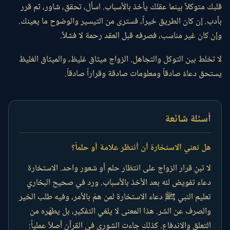
قلبك متوكلاً بينما عقلك يأخذ بالأسباب. اسأل، تحقق، شاور، ثم قرر
بأدب. إن كان الطريق خيراً، فسترى من التيسير والوضوح ما يعينك.
وإن كان غير مناسب، فصرفه قبل العقد رحمة لا فشلاً.
لا تخلط بين التوكل والتجاهل. الزواج ميثاق غليظ، والميثاق الغليظ
يستحق دعاءً صادقاً ومعلومات صادقة وقراراً صادقاً.
أسئلة شائعة
هل تعني الاستخارة أن أنتظر علامة أو حلماً؟
لا تبنِ قرار الزواج على انتظار حلم أو شعور واحد. الاستخارة
دعاء تفويض لله بعد الأخذ بالأسباب. ورد في صحيح البخاري
تعليم النبي ﷺ دعاء الاستخارة لمن همّ بالأمر، وفيه طلب الخير
والصرف عن الشر. هذا المعنى لا يلغي التفكير، بل يطهّره من
التعلق والاندفاع. كذلك جاءت الشورى في القرآن أصلاً عملياً: