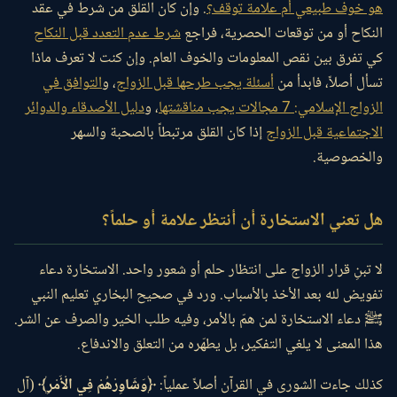
هو خوف طبيعي أم علامة توقف؟
. وإن كان القلق من شرط في عقد
النكاح أو من توقعات الحصرية، فراجع
شرط عدم التعدد قبل النكاح
كي تفرق بين نقص المعلومات والخوف العام. وإن كنت لا تعرف ماذا
تسأل أصلاً، فابدأ من
أسئلة يجب طرحها قبل الزواج
، و
التوافق في
الزواج الإسلامي: 7 مجالات يجب مناقشتها
، و
دليل الأصدقاء والدوائر
الاجتماعية قبل الزواج
إذا كان القلق مرتبطاً بالصحبة والسهر
والخصوصية.
هل تعني الاستخارة أن أنتظر علامة أو حلماً؟
لا تبنِ قرار الزواج على انتظار حلم أو شعور واحد. الاستخارة دعاء
تفويض لله بعد الأخذ بالأسباب. ورد في صحيح البخاري تعليم النبي
ﷺ دعاء الاستخارة لمن همّ بالأمر، وفيه طلب الخير والصرف عن الشر.
هذا المعنى لا يلغي التفكير، بل يطهّره من التعلق والاندفاع.
كذلك جاءت الشورى في القرآن أصلاً عملياً:
﴿وَشَاوِرْهُمْ فِي الْأَمْرِ﴾
(آل