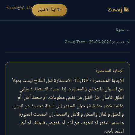
دليل زواج
المدونة
🕌 Zawaj
✨ ابدأ الاختبار
← المدونة
آخر تحديث: 2026-06-25
·
Zawaj Team
الإجابة المختصرة
الإجابة المختصرة / TL;DR: الاستخارة قبل النكاح ليست بديلاً
عن السؤال والتحقق والمشاورة. إذا صليت الاستخارة وبقي
القلق، فاسأل: هل القلق من نقص معلومات، أم ضغط أهل، أم
علامة خطر حقيقية؟ حوّل الشعور إلى أسئلة محددة عن الدين
والخلق والمال والسكن والأهل والصحة. إن اتضحت الصورة
واستمر النفور أو الخوف من أذى أو غموض، فتوقف أو أجّل
العقد بأدب.